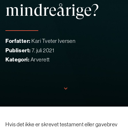
mindreårige?
Forfatter:
Kari Tveter Iversen
Publisert:
7. juli 2021
Kategori:
Arverett
Hvis det ikke er skrevet testament eller gavebrev