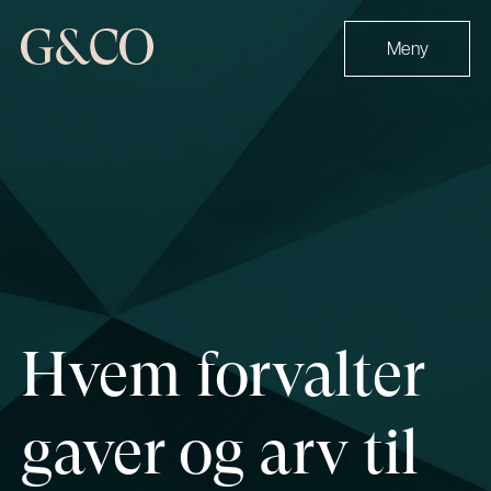
Hopp
til
Meny
innhold
Hvem forvalter
gaver og arv til